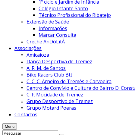
1º ciclo e Jardim de Infância
Colégio Infante Santo
Técnico Profissional do Ribatejo
Extensão de Saúde
Informações
Marcar Consulta
Creche AnDóLitÁ
Associações
Amicaioza
Dança Desportiva de Tremez
A. R. M. de Santos
Bike Racers Club Btt
C. C. C. Arneiro de Tremês e Carvoeira
Centro de Convívio e Cultura do Bairro D. Cons
C. F. Mocidade de Tremez
Grupo Desportivo de Tremez
Grupo Motard Poeras
Contactos
Menu