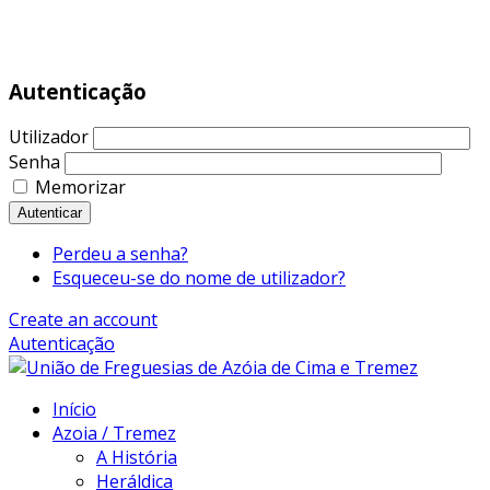
|
243 479 370
Autenticação
Utilizador
Senha
Memorizar
Autenticar
Perdeu a senha?
Esqueceu-se do nome de utilizador?
Create an account
Autenticação
Início
Azoia / Tremez
A História
Heráldica